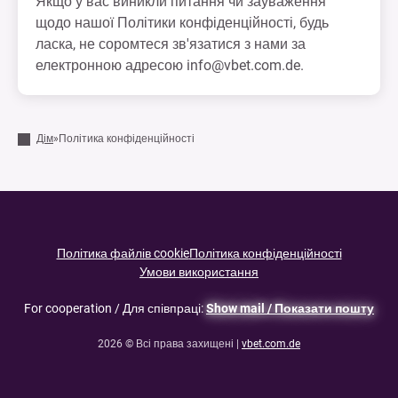
Якщо у вас виникли питання чи зауваження
щодо нашої Політики конфіденційності, будь
ласка, не соромтеся зв'язатися з нами за
електронною адресою
info@vbet.com.de
.
Дім
»
Політика конфіденційності
Політика файлів cookie
Політика конфіденційності
Умови використання
For cooperation / Для співпраці:
Show mail / Показати пошту
2026 © Всі права захищені |
vbet.com.de